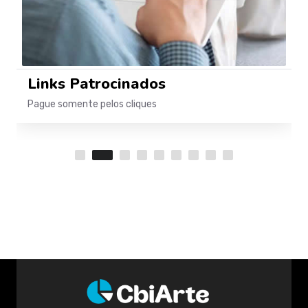
Links Patrocinados
Pague somente pelos cliques
S